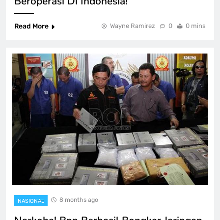
Beroperasi Di Indonesia!
Read More
Wayne Ramirez
0
0 mins
8 months ago
NASIONAL