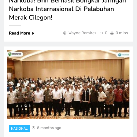
Narkoba! Bnn Berhasil Bongkar Jaringan
Narkoba Internasional Di Pelabuhan
Merak Cilegon!
Read More
Wayne Ramirez
0
0 mins
8 months ago
NASIONAL