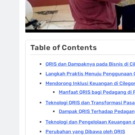
Table of Contents
QRIS dan Dampaknya pada Bisnis di Ci
Langkah Praktis Menuju Penggunaan 
Mendorong Inklusi Keuangan di Cilego
Manfaat QRIS bagi Pedagang di P
Teknologi QRIS dan Transformasi Pasar
Dampak QRIS Terhadap Pedaga
Teknologi dan Pengelolaan Keuangan di
Perubahan yang Dibawa oleh QRIS