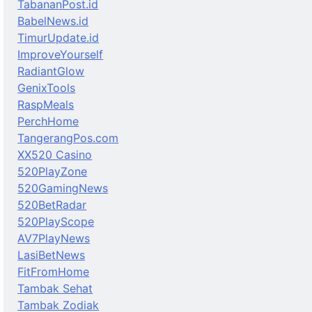
TabananPost.id
BabelNews.id
TimurUpdate.id
ImproveYourself
RadiantGlow
GenixTools
RaspMeals
PerchHome
TangerangPos.com
XX520 Casino
520PlayZone
520GamingNews
520BetRadar
520PlayScope
AV7PlayNews
LasiBetNews
FitFromHome
Tambak Sehat
Tambak Zodiak