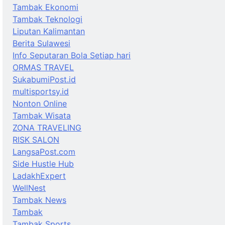
Tambak Ekonomi
Tambak Teknologi
Liputan Kalimantan
Berita Sulawesi
Info Seputaran Bola Setiap hari
ORMAS TRAVEL
SukabumiPost.id
multisportsy.id
Nonton Online
Tambak Wisata
ZONA TRAVELING
RISK SALON
LangsaPost.com
Side Hustle Hub
LadakhExpert
WellNest
Tambak News
Tambak
Tambak Sports