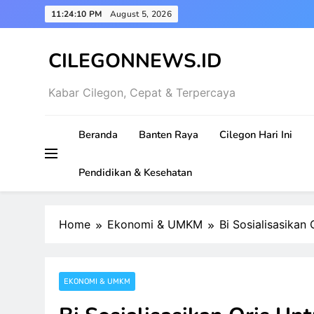
Skip
11:24:11 PM
August 5, 2026
to
content
CILEGONNEWS.ID
Kabar Cilegon, Cepat & Terpercaya
Beranda
Banten Raya
Cilegon Hari Ini
Pendidikan & Kesehatan
Home
Ekonomi & UMKM
Bi Sosialisasikan
EKONOMI & UMKM