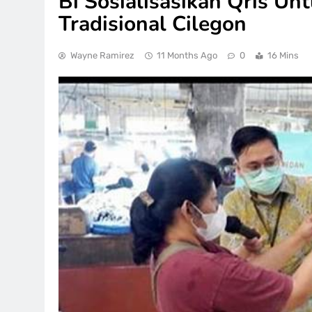
Bi Sosialisasikan Qris Un
Tradisional Cilegon
Wayne Ramirez
11 Months Ago
0
16 Mins