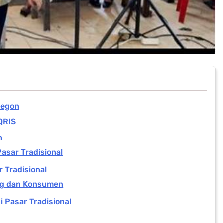
legon
QRIS
n
asar Tradisional
 Tradisional
ng dan Konsumen
 Pasar Tradisional