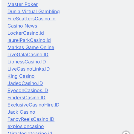
Master Poker
Dunia Virtual Gambling
FireScattersCasino.id
Casino News
LockerCasino.id
laurelParkCasino.id
Markas Game Online
LiveGalaCasino.ID
LionessCasino.ID
LiveCasinoLinks.ID
King Casino
JadedCasino.ID
EyeconCasinos.ID
FindersCasino.ID
ExclusiveCasinoHire.ID
Jack Casino
FancyReelsCasino.ID
explosioncasino
Miracleslotcasino.id