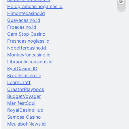
Hologramcasinogames.id
Himontecasino.id
Guavacasino.id
Froecasino.id
Gam Stop Casino
Freshcasinoglass.id
Nobettercasino.id
Monkeyfuncasino.id
Libraonlinecasinos.id
KyatCasino.ID
KroonCasino.ID
LearnCraft
CreatorPlaybook
BudgetVoyager
ManifestSoul
RoyalCasinoHub
Samosa Casino
MeulabohNews.id