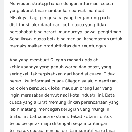
Menyusun strategi harian dengan informasi cuaca
yang akurat bisa memberikan banyak manfaat.
Misalnya, bagi pengusaha yang bergantung pada
distribusi jalur darat dan laut, cuaca yang tidak
bersahabat bisa berarti mundurnya jadwal pengiriman.
Sebaliknya, cuaca baik bisa menjadi kesempatan untuk
memaksimalkan produktivitas dan keuntungan.
Apa yang membuat Cilegon menarik adalah
kehidupannya yang penuh warna dan cepat, yang
seringkali tak terpisahkan dari kondisi cuaca. Tidak
heran jika informasi cuaca Cilegon selalu dinantikan,
baik oleh penduduk lokal maupun orang luar yang
ingin merasakan denyut nadi kota industri ini. Data
cuaca yang akurat memungkinkan perencanaan yang
lebih matang, mencegah kerugian yang mungkin
timbul akibat cuaca ekstrem. Tekad kota ini untuk
terus bergerak maju di tengah segala tantangan
termasuk cuaca, menjadi cerita inspiratif yang bisa