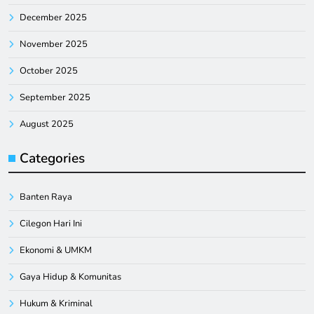
December 2025
November 2025
October 2025
September 2025
August 2025
Categories
Banten Raya
Cilegon Hari Ini
Ekonomi & UMKM
Gaya Hidup & Komunitas
Hukum & Kriminal