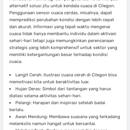
alternatif solusi jitu untuk kendala cuaca di Cilegon.
Penggunaan sensor cuaca cerdas, misalnya, dapat
memprediksi perubahan kondisi dengan lebih cepat
dan akurat. Informasi yang tepat waktu mengenai
cuaca tidak hanya membantu individu dalam aktivasi
sehari-hari tetapi juga memungkinkan perencanaan
strategis yang lebih komprehensif untuk sektor yang
memiliki ketergantungan besar terhadap kondisi
cuaca.
Langit Cerah: Ilustrasi cuaca cerah di Cilegon bisa
memotivasi kita untuk beraktivitas luar.
Hujan Deras: Simbol dari tantangan yang harus
diatasi selama aktivitas sehari-hari.
Pelangi: Harapan dan inspirasi setelah badai
berlalu.
Awan Mendung: Membawa suasana yang terkadang
melankolis namun hangat untuk bersantai.