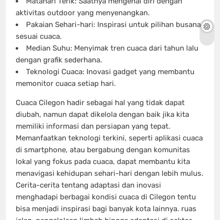
Matahari Terik: Saatnya mengenal diri dengan
aktivitas outdoor yang menyenangkan.
Pakaian Sehari-hari: Inspirasi untuk pilihan busana
sesuai cuaca.
Median Suhu: Menyimak tren cuaca dari tahun lalu
dengan grafik sederhana.
Teknologi Cuaca: Inovasi gadget yang membantu
memonitor cuaca setiap hari.
Cuaca Cilegon hadir sebagai hal yang tidak dapat
diubah, namun dapat dikelola dengan baik jika kita
memiliki informasi dan persiapan yang tepat.
Memanfaatkan teknologi terkini, seperti aplikasi cuaca
di smartphone, atau bergabung dengan komunitas
lokal yang fokus pada cuaca, dapat membantu kita
menavigasi kehidupan sehari-hari dengan lebih mulus.
Cerita-cerita tentang adaptasi dan inovasi
menghadapi berbagai kondisi cuaca di Cilegon tentu
bisa menjadi inspirasi bagi banyak kota lainnya. ruas