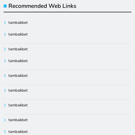
Recommended Web Links
tambakbet
tambakbet
tambakbet
tambakbet
tambakbet
tambakbet
tambakbet
tambakbet
tambakbet