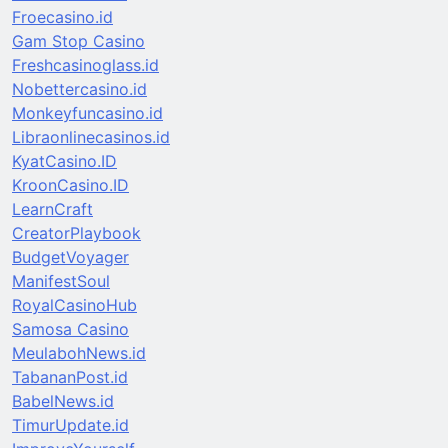
Froecasino.id
Gam Stop Casino
Freshcasinoglass.id
Nobettercasino.id
Monkeyfuncasino.id
Libraonlinecasinos.id
KyatCasino.ID
KroonCasino.ID
LearnCraft
CreatorPlaybook
BudgetVoyager
ManifestSoul
RoyalCasinoHub
Samosa Casino
MeulabohNews.id
TabananPost.id
BabelNews.id
TimurUpdate.id