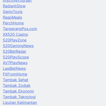
ImproveYourself
RadiantGlow
GenixTools
RaspMeals
PerchHome
TangerangPos.com
XX520 Casino
520PlayZone
520GamingNews
520BetRadar
520PlayScope
AV7PlayNews
LasiBetNews
FitFromHome
Tambak Sehat
Tambak Zodiak
Tambak Ekonomi
Tambak Teknologi
Liputan Kalimantan