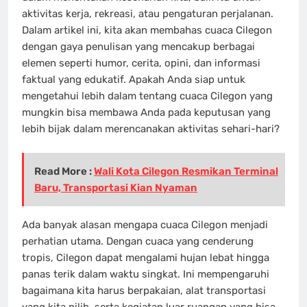
aktivitas kerja, rekreasi, atau pengaturan perjalanan.
Dalam artikel ini, kita akan membahas cuaca Cilegon
dengan gaya penulisan yang mencakup berbagai
elemen seperti humor, cerita, opini, dan informasi
faktual yang edukatif. Apakah Anda siap untuk
mengetahui lebih dalam tentang cuaca Cilegon yang
mungkin bisa membawa Anda pada keputusan yang
lebih bijak dalam merencanakan aktivitas sehari-hari?
Read More :
Wali Kota Cilegon Resmikan Terminal
Baru, Transportasi Kian Nyaman
Ada banyak alasan mengapa cuaca Cilegon menjadi
perhatian utama. Dengan cuaca yang cenderung
tropis, Cilegon dapat mengalami hujan lebat hingga
panas terik dalam waktu singkat. Ini mempengaruhi
bagaimana kita harus berpakaian, alat transportasi
yang kita pilih, serta kegiatan luar ruangan yang bisa