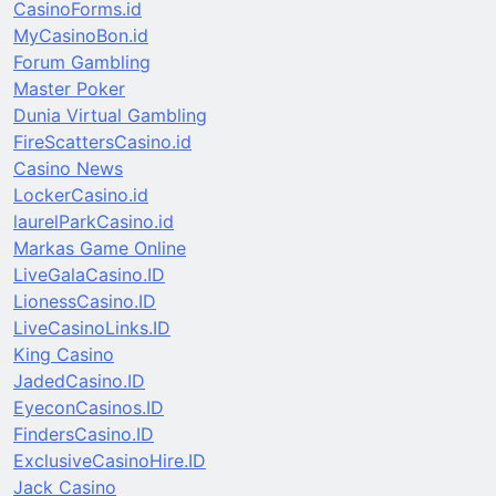
CasinoForms.id
MyCasinoBon.id
Forum Gambling
Master Poker
Dunia Virtual Gambling
FireScattersCasino.id
Casino News
LockerCasino.id
laurelParkCasino.id
Markas Game Online
LiveGalaCasino.ID
LionessCasino.ID
LiveCasinoLinks.ID
King Casino
JadedCasino.ID
EyeconCasinos.ID
FindersCasino.ID
ExclusiveCasinoHire.ID
Jack Casino