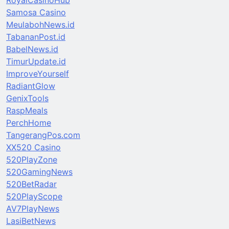
Samosa Casino
MeulabohNews.id
TabananPost.id
BabelNews.id
TimurUpdate.id
ImproveYourself
RadiantGlow
GenixTools
RaspMeals
PerchHome
TangerangPos.com
XX520 Casino
520PlayZone
520GamingNews
520BetRadar
520PlayScope
AV7PlayNews
LasiBetNews