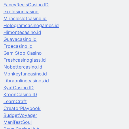
FancyReelsCasino.ID
explosioncasino
Miracleslotcasino.id
Hologramcasinogames.id
Himontecasino.id
Guavacasino.id
Froecasino.id
Gam Stop Casino
Freshcasinoglass.id
Nobettercasino.id
Monkeyfuncasino.id
Libraonlinecasinos.id
KyatCasino.ID
KroonCasino.ID
LearnCraft
CreatorPlaybook
BudgetVoyager
ManifestSoul
RoyalCasinoHub