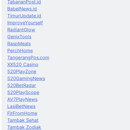
TabananPost.id
BabelNews.id
TimurUpdate.id
ImproveYourself
RadiantGlow
GenixTools
RaspMeals
PerchHome
TangerangPos.com
XX520 Casino
520PlayZone
520GamingNews
520BetRadar
520PlayScope
AV7PlayNews
LasiBetNews
FitFromHome
Tambak Sehat
Tambak Zodiak