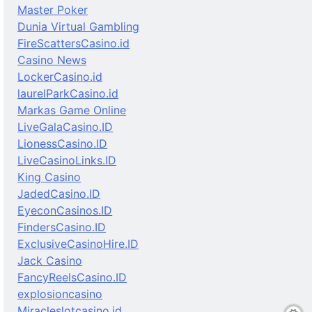
Master Poker
Dunia Virtual Gambling
FireScattersCasino.id
Casino News
LockerCasino.id
laurelParkCasino.id
Markas Game Online
LiveGalaCasino.ID
LionessCasino.ID
LiveCasinoLinks.ID
King Casino
JadedCasino.ID
EyeconCasinos.ID
FindersCasino.ID
ExclusiveCasinoHire.ID
Jack Casino
FancyReelsCasino.ID
explosioncasino
Miracleslotcasino.id