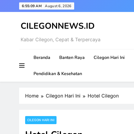
Skip
6:55:10 AM
August 6, 2026
to
content
CILEGONNEWS.ID
Kabar Cilegon, Cepat & Terpercaya
Beranda
Banten Raya
Cilegon Hari Ini
Pendidikan & Kesehatan
Home
Cilegon Hari Ini
Hotel Cilegon
CILEGON HARI INI