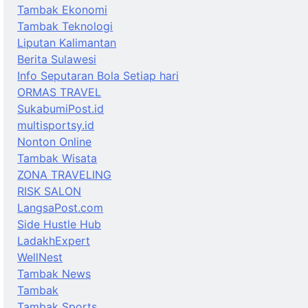
Tambak Ekonomi
Tambak Teknologi
Liputan Kalimantan
Berita Sulawesi
Info Seputaran Bola Setiap hari
ORMAS TRAVEL
SukabumiPost.id
multisportsy.id
Nonton Online
Tambak Wisata
ZONA TRAVELING
RISK SALON
LangsaPost.com
Side Hustle Hub
LadakhExpert
WellNest
Tambak News
Tambak
Tambak Sports