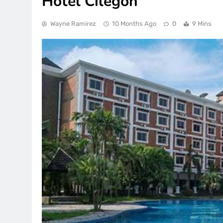
Hotel Cilegon
Wayne Ramirez
10 Months Ago
0
9 Mins