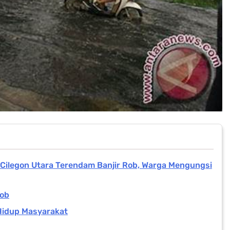
 Cilegon Utara Terendam Banjir Rob, Warga Mengungsi
Rob
 Hidup Masyarakat