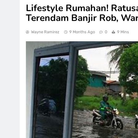
Lifestyle Rumahan! Ratus
Terendam Banjir Rob, Wa
Wayne Ramirez
9 Months Ago
0
9 Mins