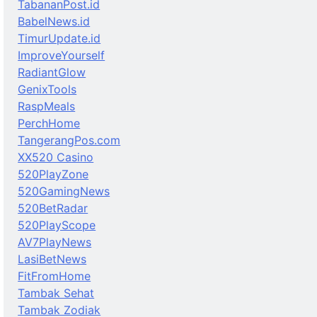
TabananPost.id
BabelNews.id
TimurUpdate.id
ImproveYourself
RadiantGlow
GenixTools
RaspMeals
PerchHome
TangerangPos.com
XX520 Casino
520PlayZone
520GamingNews
520BetRadar
520PlayScope
AV7PlayNews
LasiBetNews
FitFromHome
Tambak Sehat
Tambak Zodiak