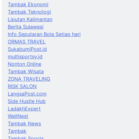
Tambak Ekonomi
Tambak Teknologi
Liputan Kalimantan
Berita Sulawesi
Info Seputaran Bola Setiap hari
ORMAS TRAVEL
SukabumiPost.id
multisportsy.id
Nonton Online
Tambak Wisata
ZONA TRAVELING
RISK SALON
LangsaPost.com
Side Hustle Hub
LadakhExpert
WellNest
Tambak News
Tambak
Tambak Sports