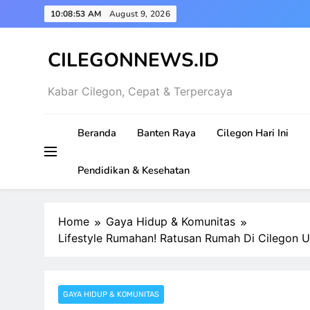
Skip
10:08:54 AM
August 9, 2026
to
content
CILEGONNEWS.ID
Kabar Cilegon, Cepat & Terpercaya
Beranda
Banten Raya
Cilegon Hari Ini
Pendidikan & Kesehatan
Home
Gaya Hidup & Komunitas
Lifestyle Rumahan! Ratusan Rumah Di Cilegon U
GAYA HIDUP & KOMUNITAS