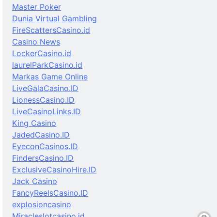
Master Poker
Dunia Virtual Gambling
FireScattersCasino.id
Casino News
LockerCasino.id
laurelParkCasino.id
Markas Game Online
LiveGalaCasino.ID
LionessCasino.ID
LiveCasinoLinks.ID
King Casino
JadedCasino.ID
EyeconCasinos.ID
FindersCasino.ID
ExclusiveCasinoHire.ID
Jack Casino
FancyReelsCasino.ID
explosioncasino
Miracleslotcasino.id