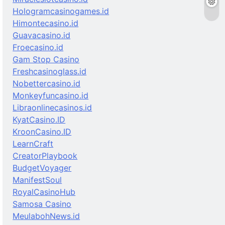
Hologramcasinogames.id
Himontecasino.id
Guavacasino.id
Froecasino.id
Gam Stop Casino
Freshcasinoglass.id
Nobettercasino.id
Monkeyfuncasino.id
Libraonlinecasinos.id
KyatCasino.ID
KroonCasino.ID
LearnCraft
CreatorPlaybook
BudgetVoyager
ManifestSoul
RoyalCasinoHub
Samosa Casino
MeulabohNews.id