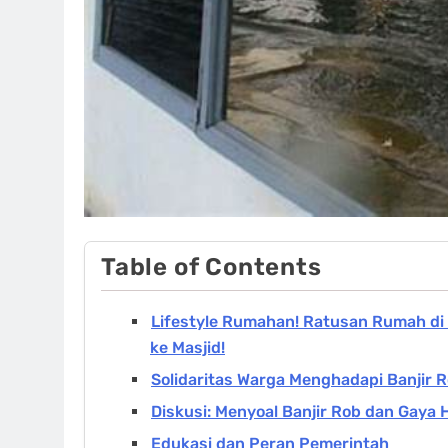
Table of Contents
Lifestyle Rumahan! Ratusan Rumah di
ke Masjid!
Solidaritas Warga Menghadapi Banjir 
Diskusi: Menyoal Banjir Rob dan Gaya
Edukasi dan Peran Pemerintah