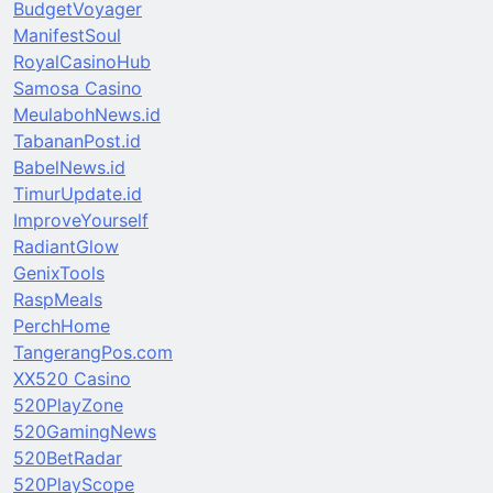
BudgetVoyager
ManifestSoul
RoyalCasinoHub
Samosa Casino
MeulabohNews.id
TabananPost.id
BabelNews.id
TimurUpdate.id
ImproveYourself
RadiantGlow
GenixTools
RaspMeals
PerchHome
TangerangPos.com
XX520 Casino
520PlayZone
520GamingNews
520BetRadar
520PlayScope