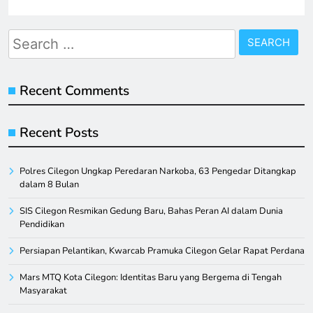
Search
for:
Recent Comments
Recent Posts
Polres Cilegon Ungkap Peredaran Narkoba, 63 Pengedar Ditangkap
dalam 8 Bulan
SIS Cilegon Resmikan Gedung Baru, Bahas Peran AI dalam Dunia
Pendidikan
Persiapan Pelantikan, Kwarcab Pramuka Cilegon Gelar Rapat Perdana
Mars MTQ Kota Cilegon: Identitas Baru yang Bergema di Tengah
Masyarakat