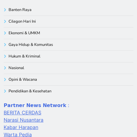
Banten Raya
Cilegon Hari Ini
Ekonomi & UMKM
Gaya Hidup & Komunitas
Hukum & Kriminal
Nasional
Opini & Wacana
Pendidikan & Kesehatan
𝗣𝗮𝗿𝘁𝗻𝗲𝗿 𝗡𝗲𝘄𝘀 𝗡𝗲𝘁𝘄𝗼𝗿𝗸 :
BERITA CERDAS
Narasi Nusantara
Kabar Harapan
Warta Pedia