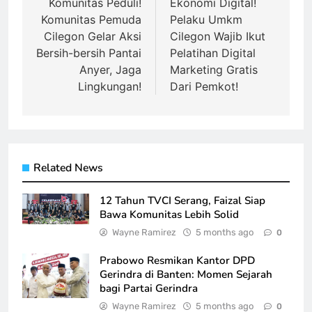
navigation
Komunitas Peduli!
Ekonomi Digital!
Komunitas Pemuda
Pelaku Umkm
Cilegon Gelar Aksi
Cilegon Wajib Ikut
Bersih-bersih Pantai
Pelatihan Digital
Anyer, Jaga
Marketing Gratis
Lingkungan!
Dari Pemkot!
Related News
12 Tahun TVCI Serang, Faizal Siap
Bawa Komunitas Lebih Solid
Wayne Ramirez
5 months ago
0
Prabowo Resmikan Kantor DPD
Gerindra di Banten: Momen Sejarah
bagi Partai Gerindra
Wayne Ramirez
5 months ago
0