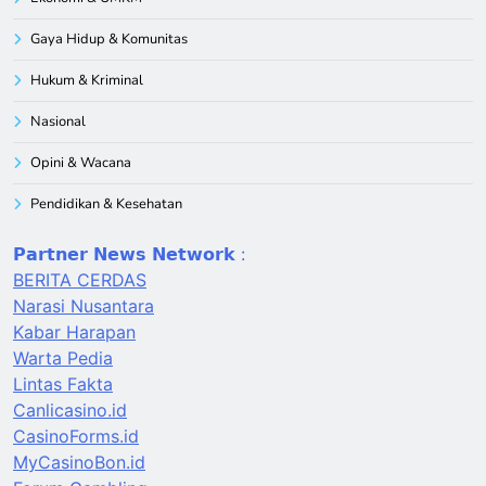
Gaya Hidup & Komunitas
Hukum & Kriminal
Nasional
Opini & Wacana
Pendidikan & Kesehatan
𝗣𝗮𝗿𝘁𝗻𝗲𝗿 𝗡𝗲𝘄𝘀 𝗡𝗲𝘁𝘄𝗼𝗿𝗸 :
BERITA CERDAS
Narasi Nusantara
Kabar Harapan
Warta Pedia
Lintas Fakta
Canlicasino.id
CasinoForms.id
MyCasinoBon.id