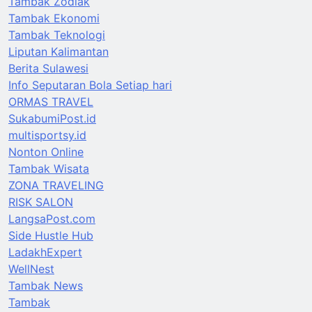
Tambak Zodiak
Tambak Ekonomi
Tambak Teknologi
Liputan Kalimantan
Berita Sulawesi
Info Seputaran Bola Setiap hari
ORMAS TRAVEL
SukabumiPost.id
multisportsy.id
Nonton Online
Tambak Wisata
ZONA TRAVELING
RISK SALON
LangsaPost.com
Side Hustle Hub
LadakhExpert
WellNest
Tambak News
Tambak