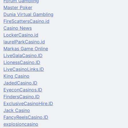
Forum Gambling
Master Poker
Dunia Virtual Gambling
FireScattersCasino.id
Casino News
LockerCasino.id
laurelParkCasino.id
Markas Game Online
LiveGalaCasino.ID
LionessCasino.ID
LiveCasinoLinks.ID
King Casino
JadedCasino.ID
EyeconCasinos.ID
FindersCasino.ID
ExclusiveCasinoHire.ID
Jack Casino
FancyReelsCasino.ID
explosioncasino