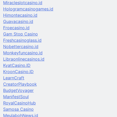
Miracleslotcasino.id
Hologramcasinogames.id
Himontecasino.id
Guavacasino.id
Froecasino.id
Gam Stop Casino
Freshcasinoglass.id
Nobettercasino.id
Monkeyfuncasino.id
Libraonlinecasinos.id
KyatCasino.ID
KroonCasino.ID
LearnCraft
CreatorPlaybook
BudgetVoyager
ManifestSoul
RoyalCasinoHub
Samosa Casino
MeulabohNews.id