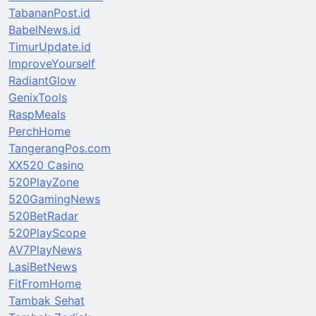
TabananPost.id
BabelNews.id
TimurUpdate.id
ImproveYourself
RadiantGlow
GenixTools
RaspMeals
PerchHome
TangerangPos.com
XX520 Casino
520PlayZone
520GamingNews
520BetRadar
520PlayScope
AV7PlayNews
LasiBetNews
FitFromHome
Tambak Sehat