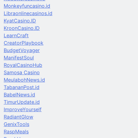
Monkeyfuncasino.id
Libraonlinecasinos.id
KyatCasino.ID
KroonCasino.ID
LearnCraft
CreatorPlaybook
BudgetVoyager
ManifestSoul
RoyalCasinoHub
Samosa Casino
MeulabohNews.id
TabananPost.id
BabelNews.id
TimurUpdate.id
ImproveYourself
RadiantGlow
GenixTools
RaspMeals