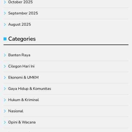
October 2025
September 2025
August 2025
Categories
Banten Raya
Cilegon Hari Ini
Ekonomi & UMKM
Gaya Hidup & Komunitas
Hukum & Kriminal
Nasional
Opini & Wacana