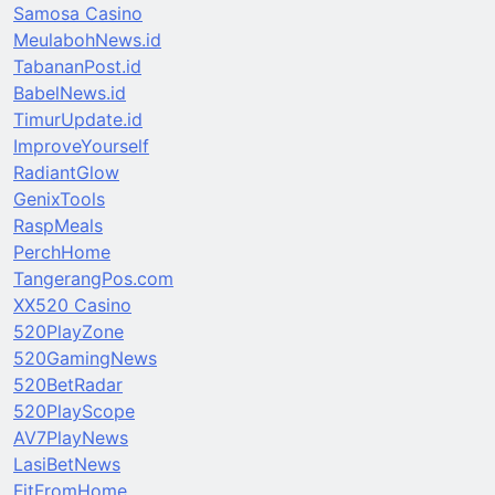
Samosa Casino
MeulabohNews.id
TabananPost.id
BabelNews.id
TimurUpdate.id
ImproveYourself
RadiantGlow
GenixTools
RaspMeals
PerchHome
TangerangPos.com
XX520 Casino
520PlayZone
520GamingNews
520BetRadar
520PlayScope
AV7PlayNews
LasiBetNews
FitFromHome