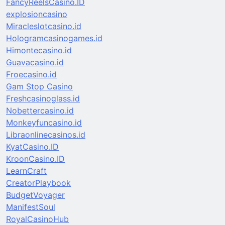
FancyReelsCasino.ID
explosioncasino
Miracleslotcasino.id
Hologramcasinogames.id
Himontecasino.id
Guavacasino.id
Froecasino.id
Gam Stop Casino
Freshcasinoglass.id
Nobettercasino.id
Monkeyfuncasino.id
Libraonlinecasinos.id
KyatCasino.ID
KroonCasino.ID
LearnCraft
CreatorPlaybook
BudgetVoyager
ManifestSoul
RoyalCasinoHub