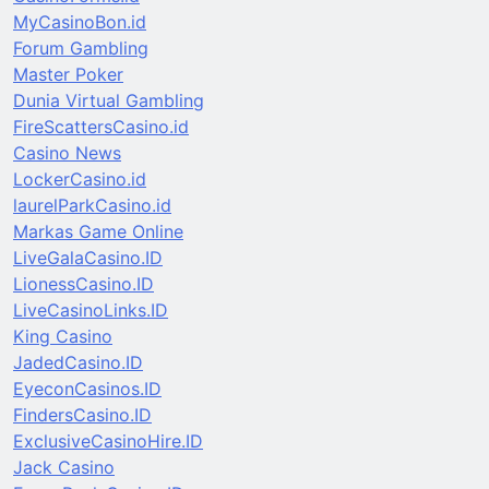
MyCasinoBon.id
Forum Gambling
Master Poker
Dunia Virtual Gambling
FireScattersCasino.id
Casino News
LockerCasino.id
laurelParkCasino.id
Markas Game Online
LiveGalaCasino.ID
LionessCasino.ID
LiveCasinoLinks.ID
King Casino
JadedCasino.ID
EyeconCasinos.ID
FindersCasino.ID
ExclusiveCasinoHire.ID
Jack Casino