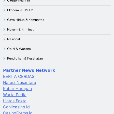
Cilegon Hari Ini
Ekonomi & UMKM
Gaya Hidup & Komunitas
Hukum & Kriminal
Nasional
Opini & Wacana
Pendidikan & Kesehatan
𝗣𝗮𝗿𝘁𝗻𝗲𝗿 𝗡𝗲𝘄𝘀 𝗡𝗲𝘁𝘄𝗼𝗿𝗸 :
BERITA CERDAS
Narasi Nusantara
Kabar Harapan
Warta Pedia
Lintas Fakta
Canlicasino.id
CasinoForms.id