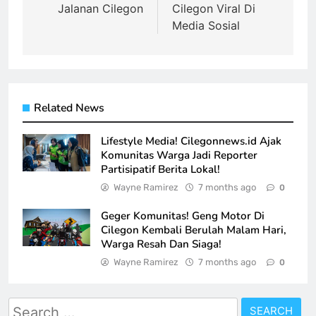
Jalanan Cilegon
Cilegon Viral Di
Media Sosial
Related News
Lifestyle Media! Cilegonnews.id Ajak
Komunitas Warga Jadi Reporter
Partisipatif Berita Lokal!
Wayne Ramirez
7 months ago
0
Geger Komunitas! Geng Motor Di
Cilegon Kembali Berulah Malam Hari,
Warga Resah Dan Siaga!
Wayne Ramirez
7 months ago
0
Search