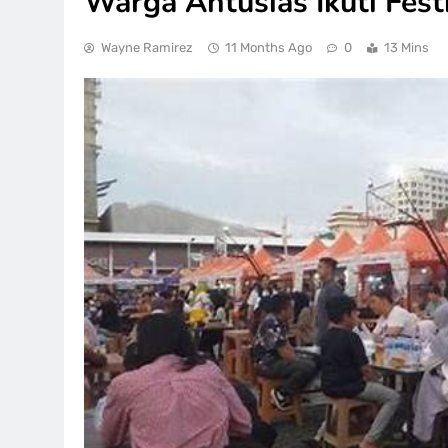
Warga Antusias Ikuti Fest
Wayne Ramirez
11 Months Ago
0
13 Mins