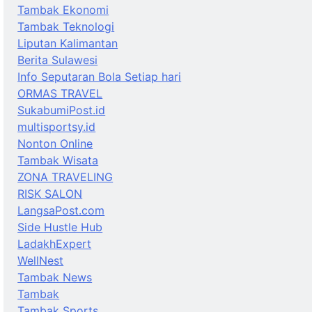
Tambak Ekonomi
Tambak Teknologi
Liputan Kalimantan
Berita Sulawesi
Info Seputaran Bola Setiap hari
ORMAS TRAVEL
SukabumiPost.id
multisportsy.id
Nonton Online
Tambak Wisata
ZONA TRAVELING
RISK SALON
LangsaPost.com
Side Hustle Hub
LadakhExpert
WellNest
Tambak News
Tambak
Tambak Sports