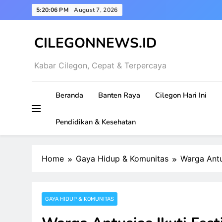
Skip
5:20:07 PM
August 7, 2026
to
content
CILEGONNEWS.ID
Kabar Cilegon, Cepat & Terpercaya
Beranda
Banten Raya
Cilegon Hari Ini
Pendidikan & Kesehatan
Home
Gaya Hidup & Komunitas
Warga Antus
GAYA HIDUP & KOMUNITAS