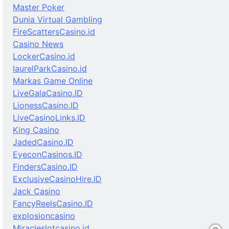
Master Poker
Dunia Virtual Gambling
FireScattersCasino.id
Casino News
LockerCasino.id
laurelParkCasino.id
Markas Game Online
LiveGalaCasino.ID
LionessCasino.ID
LiveCasinoLinks.ID
King Casino
JadedCasino.ID
EyeconCasinos.ID
FindersCasino.ID
ExclusiveCasinoHire.ID
Jack Casino
FancyReelsCasino.ID
explosioncasino
Miracleslotcasino.id