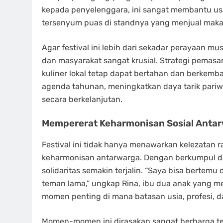
kepada penyelenggara, ini sangat membantu usah
tersenyum puas di standnya yang menjual maka
Agar festival ini lebih dari sekadar perayaan 
dan masyarakat sangat krusial. Strategi pemasa
kuliner lokal tetap dapat bertahan dan berkemb
agenda tahunan, meningkatkan daya tarik pariw
secara berkelanjutan.
Mempererat Keharmonisan Sosial Anta
Festival ini tidak hanya menawarkan kelezatan 
keharmonisan antarwarga. Dengan berkumpul d
solidaritas semakin terjalin. “Saya bisa berte
teman lama,” ungkap Rina, ibu dua anak yang men
momen penting di mana batasan usia, profesi, d
Momen-momen ini dirasakan sangat berharga te