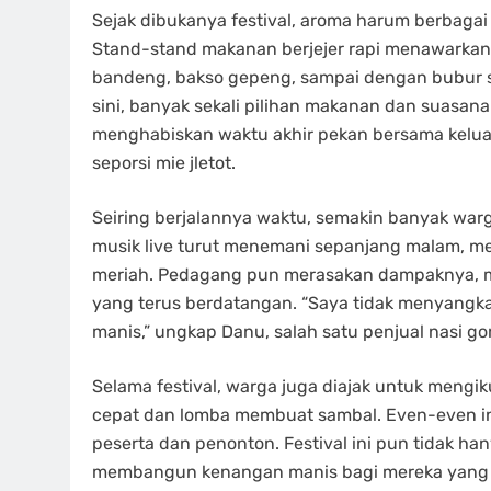
Sejak dibukanya festival, aroma harum berbag
Stand-stand makanan berjejer rapi menawarkan 
bandeng, bakso gepeng, sampai dengan bubur se
sini, banyak sekali pilihan makanan dan suasana
menghabiskan waktu akhir pekan bersama keluarg
seporsi mie jletot.
Seiring berjalannya waktu, semakin banyak warga a
musik live turut menemani sepanjang malam, me
meriah. Pedagang pun merasakan dampaknya, 
yang terus berdatangan. “Saya tidak menyangka bi
manis,” ungkap Danu, salah satu penjual nasi go
Selama festival, warga juga diajak untuk mengik
cepat dan lomba membuat sambal. Even-even ini
peserta dan penonton. Festival ini pun tidak h
membangun kenangan manis bagi mereka yang 