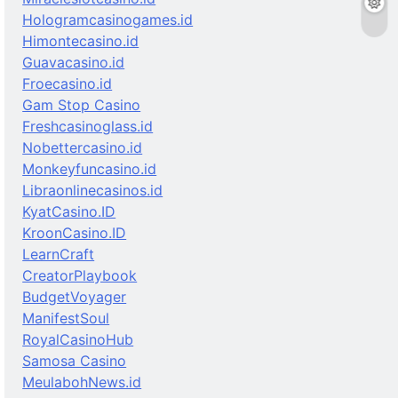
Hologramcasinogames.id
Himontecasino.id
Guavacasino.id
Froecasino.id
Gam Stop Casino
Freshcasinoglass.id
Nobettercasino.id
Monkeyfuncasino.id
Libraonlinecasinos.id
KyatCasino.ID
KroonCasino.ID
LearnCraft
CreatorPlaybook
BudgetVoyager
ManifestSoul
RoyalCasinoHub
Samosa Casino
MeulabohNews.id