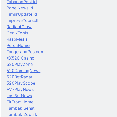
TabananPost.id
BabelNews.id
TimurUpdate.id
ImproveYourself
RadiantGlow
GenixTools
RaspMeals
PerchHome
TangerangPos.com
XX520 Casino
520PlayZone
520GamingNews
520BetRadar
520PlayScope
AV7PlayNews
LasiBetNews
FitFromHome
Tambak Sehat
Tambak Zodiak