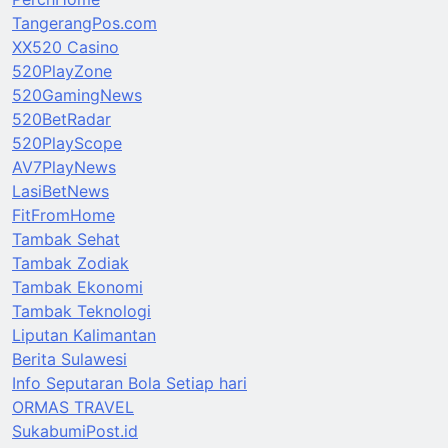
TangerangPos.com
XX520 Casino
520PlayZone
520GamingNews
520BetRadar
520PlayScope
AV7PlayNews
LasiBetNews
FitFromHome
Tambak Sehat
Tambak Zodiak
Tambak Ekonomi
Tambak Teknologi
Liputan Kalimantan
Berita Sulawesi
Info Seputaran Bola Setiap hari
ORMAS TRAVEL
SukabumiPost.id