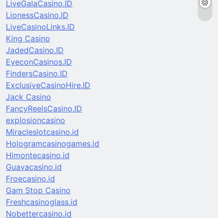
LiveGalaCasino.ID
LionessCasino.ID
LiveCasinoLinks.ID
King Casino
JadedCasino.ID
EyeconCasinos.ID
FindersCasino.ID
ExclusiveCasinoHire.ID
Jack Casino
FancyReelsCasino.ID
explosioncasino
Miracleslotcasino.id
Hologramcasinogames.id
Himontecasino.id
Guavacasino.id
Froecasino.id
Gam Stop Casino
Freshcasinoglass.id
Nobettercasino.id