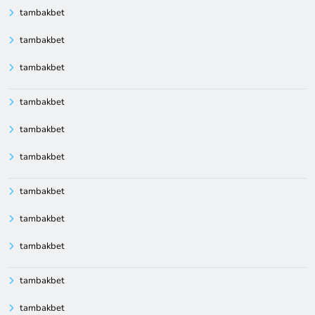
tambakbet
tambakbet
tambakbet
tambakbet
tambakbet
tambakbet
tambakbet
tambakbet
tambakbet
tambakbet
tambakbet