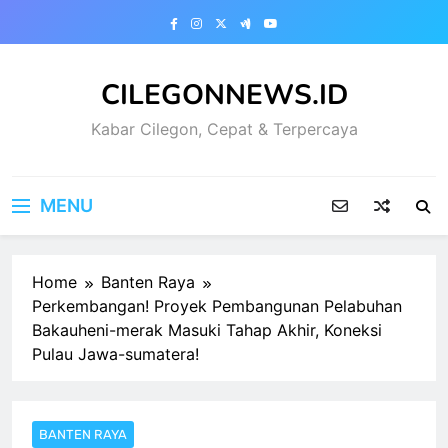
Skip
to
content
CILEGONNEWS.ID
Kabar Cilegon, Cepat & Terpercaya
MENU
Home
Banten Raya
Perkembangan! Proyek Pembangunan Pelabuhan
Bakauheni-merak Masuki Tahap Akhir, Koneksi
Pulau Jawa-sumatera!
BANTEN RAYA