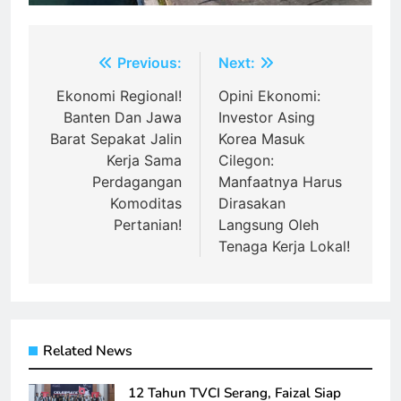
Post
Previous:
Next:
navigation
Ekonomi Regional!
Opini Ekonomi:
Banten Dan Jawa
Investor Asing
Barat Sepakat Jalin
Korea Masuk
Kerja Sama
Cilegon:
Perdagangan
Manfaatnya Harus
Komoditas
Dirasakan
Pertanian!
Langsung Oleh
Tenaga Kerja Lokal!
Related News
12 Tahun TVCI Serang, Faizal Siap